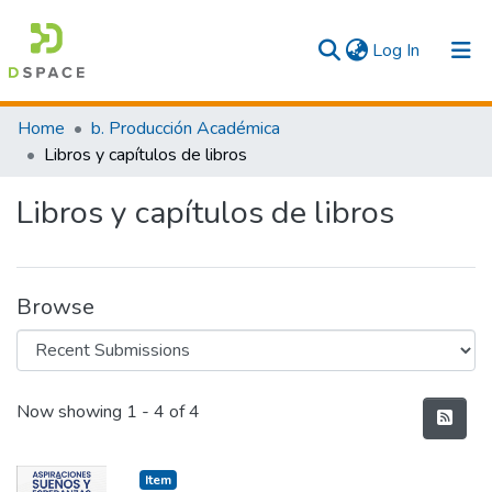
(current)
Log In
Communities & Collections
Home
b. Producción Académica
Libros y capítulos de libros
All
Libros y capítulos de libros
Statistics
Browse
Recent Submissions
Now showing
1 - 4 of 4
Item