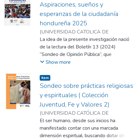
Aspiraciones, sueños y
esperanzas de la ciudadanía
hondureña 2025
(
UNIVERSIDAD CATOLICA DE
HONDURAS
La idea de la presente investigación nació
,
2025
)
INSTITUTO DE
INVESTIGACIONES SOCIOLÓGICAS INISO
de la lectura del Boletín 13 (2024)
“Sondeo de Opinión Pública”, que
anualmente presenta el Equipo de
Show more
Reflexión, Investigación y Comunicación
(ERIC), de la Compañía de Jesús, así como
Item
de las opiniones de la ciudadanía antes y
Sondeo sobre prácticas religiosas
después de las elecciones primarias del año
y espirituales ( Colección
recién pasado, y los comentarios de muchos
Juventud, Fe y Valores 2)
analistas. Se constataba un sentimiento
(
UNIVERSIDAD CATÓLICA DE
generalizado de que nuestro país no andaba
HONDURAS
El ser humano, desde sus inicios ha
,
202?
)
Vicerrectoría de
bien, se hablaba abiertamente de una
Pastoral.
manifestado contar con una marcada
;
INSTITUTO DE
pérdida de confianza en las instituciones y
INVESTIGACIONES SOCIOLÓGICAS
dimensión espiritual, buscando dotar de un
en los servidores públicos, así como una